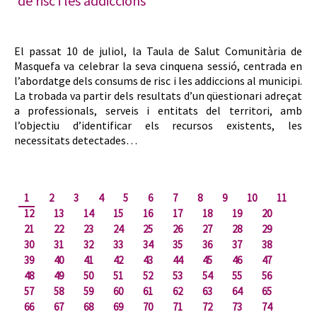
de risc i les addiccions
El passat 10 de juliol, la Taula de Salut Comunitària de
Masquefa va celebrar la seva cinquena sessió, centrada en
l’abordatge dels consums de risc i les addiccions al municipi.
La trobada va partir dels resultats d’un qüestionari adreçat
a professionals, serveis i entitats del territori, amb
l’objectiu d’identificar els recursos existents, les
necessitats detectades…
1
2
3
4
5
6
7
8
9
10
11
12
13
14
15
16
17
18
19
20
21
22
23
24
25
26
27
28
29
30
31
32
33
34
35
36
37
38
39
40
41
42
43
44
45
46
47
48
49
50
51
52
53
54
55
56
57
58
59
60
61
62
63
64
65
66
67
68
69
70
71
72
73
74