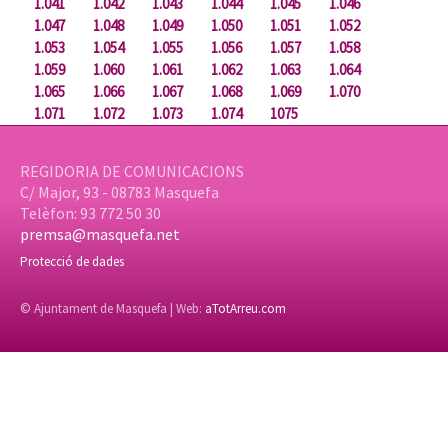
1.041
1.042
1.043
1.044
1.045
1.046
1.047
1.048
1.049
1.050
1.051
1.052
1.053
1.054
1.055
1.056
1.057
1.058
1.059
1.060
1.061
1.062
1.063
1.064
1.065
1.066
1.067
1.068
1.069
1.070
1.071
1.072
1.073
1.074
1075
REGIDORIA DE COMUNICACIONS
C/ Major, 93 - 08783 Masquefa
Telèfon: 93 772 50 30
premsa@masquefa.net
Protecció de dades
© Ajuntament de Masquefa | Web:
aTotArreu.com