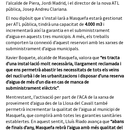
l’alcalde de Piera, Jordi Madrid, i el director de la nova ATL
pública, Josep Andreu Clariana.
El nou dipòsit que s’instal·larà a Masquefa estarà gestionat
per ATL pública, tindrà una capacitat de
4.000 m3
i
incrementarà així la garantia en el subministrament
d’aigua en aquests tres municipis. A més, els treballs
comporten la connexió d’aquest reservori amb les xarxes de
subministrament d’aigua municipals.
Xavier Boquete, alcalde de Masquefa, valora que
“es tracta
d’una instal·lació molt necessària, llargament reclamada i
que ens permetrà abastir les necessitats de tots els veïns
del nucli urbà i de les urbanitzacions i disposar d’una reserva
d’aigua de més d’un dia en cas de manca de
subministrament elèctric”
.
Mentrestant, l’activació per part de l’ACA de la xarxa de
proveïment d’aigua des de la Llosa del Cavall també
permetrà incrementar la qualitat de l’aigua al municipi de
Masquefa, que complirà amb totes les garanties sanitàries
establertes. En aquest sentit, Lluís Riado avança que
“abans
de finals d’any, Masquefa rebrà l’aigua amb més qualitat del