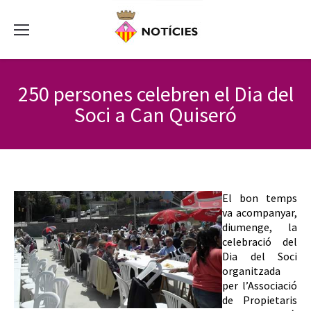
250 persones celebren el Dia del
Soci a Can Quiseró
El bon temps
va acompanyar,
diumenge, la
celebració del
Dia del Soci
organitzada
per l’Associació
de Propietaris