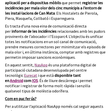
aplicació per a dispositius mòbils
que permet
registrar les
incidències per mala olor dels cinc municipis a l’entorn de
les instal·lacions de Can Mata
: Els Hostalets de Pierola,
Piera, Masquefa, Collbató i Esparreguera.
Es tracta d’una nova eina de comunicació directa
per
informar de les incidències
relacionades amb les pudors
provinents de l’abocador i l’Ecoparc4. L’objectiu és unificar
totes les notificacions en un sol canal de comunicació,
prendre mesures correctores per minimitzar els episodis de
mala olor i, en última instància, comptar amb registres que
permetin imposar sancions econòmiques.
En aquest sentit,
NasApp
és una plataforma digital de
participació ciutadana desenvolupada pel centre
tecnològic
Eurecat
i que està
disponible tant
en
Android
com
IOS
. És de lliure descàrrega i permet
notificar i registrar de forma molt ràpida i senzilla
qualsevol tipus de molèstia odorífera.
Com en puc fer ús?
Per a utilitzar l’aplicació NasApp només cal seguir aquests