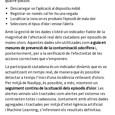
quatre passos:
Descarregar-se l’aplicació al dispositiu mòbil
Registrar-se: només cal fer-ho una vegada
Localitzar la zona on es produeix l’episodi de mala olor
Seleccions el tipus d’olor i enviar l’alerta
Amb la gestió de les dades s’obté un indicador fiable de la
magnitud de l’afectació real dels ciutadans per episodis de
males olors. Aquestes dades són utilitzades com
a guia en
mesures de prevenció de la contaminació odorífera
i,
posteriorment, per a la verificació de l’efectivitat de les
accions correctives que s’emprenen.
La participació ciutadana és un indicador dinàmic que es va
actualitzant en temps real, de manera que és possible
detectar a temps l’inici d’una incidència rellevant d’olors.
Per mitjà de NasApp, és possible, a més, mantenir un
seguiment continu de la situació dels episodis d’olor
. Les
alertes veïnals són tractades com alertes pel sistema i es
contrasten totes i cadascuna. Juntament amb altres dades
agregades i tractades per mitjà d’intel·ligència artificial
i Machine Learning, s’infereixen els resultats definitius.