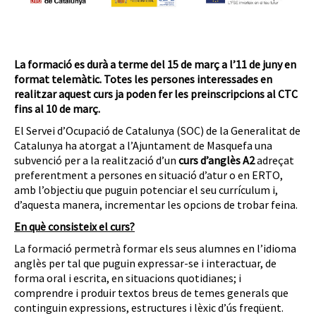
La formació es durà a terme del 15 de març a l’11 de juny en
format telemàtic. Totes les persones interessades en
realitzar aquest curs ja poden fer les preinscripcions al CTC
fins al 10 de març.
El Servei d’Ocupació de Catalunya (SOC) de la Generalitat de
Catalunya ha atorgat a l’Ajuntament de Masquefa
una
subvenció per a la realització d’un
curs d’anglès A2
adreçat
preferentment a persones en situació d’atur o en ERTO,
amb l’objectiu que puguin potenciar el seu currículum i,
d’aquesta manera, incrementar les opcions de trobar feina.
En què consisteix el curs?
La formació permetrà formar els seus alumnes en l’idioma
anglès per tal que puguin expressar-se i interactuar, de
forma oral i escrita, en situacions quotidianes; i
comprendre i produir textos breus de temes generals que
continguin expressions, estructures i lèxic d’ús freqüent.