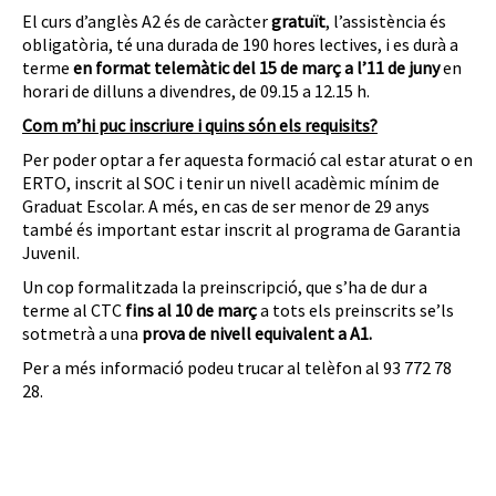
El curs d’anglès A2 és de caràcter
gratuït
, l’assistència és
obligatòria, té una durada de 190 hores lectives, i es durà a
terme
en format telemàtic
del 15 de març a l’11 de juny
en
horari de dilluns a divendres, de 09.15 a 12.15 h.
Com m’hi puc inscriure i quins són els requisits?
Per poder optar a fer aquesta formació cal estar aturat o en
ERTO, inscrit al SOC i tenir un nivell acadèmic mínim de
Graduat Escolar. A més, en cas de ser menor de 29 anys
també és important estar inscrit al programa de Garantia
Juvenil.
Un cop formalitzada la preinscripció, que s’ha de dur a
terme al CTC
fins al 10 de març
a tots els preinscrits se’ls
sotmetrà a una
prova de nivell equivalent a A1.
Per a més informació podeu trucar al telèfon al 93 772 78
28.