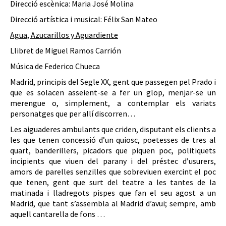
Direcció escènica: Maria José Molina
Direcció artística i musical: Félix San Mateo
Agua, Azucarillos y Aguardiente
Llibret de Miguel Ramos Carrión
Música de Federico Chueca
Madrid, principis del Segle XX, gent que passegen pel Prado i
que es solacen asseient-se a fer un glop, menjar-se un
merengue o, simplement, a contemplar els variats
personatges que per allí discorren…
Les aiguaderes ambulants que criden, disputant els clients a
les que tenen concessió d’un quiosc, poetesses de tres al
quart, banderillers, picadors que piquen poc, politiquets
incipients que viuen del parany i del préstec d’usurers,
amors de parelles senzilles que sobreviuen exercint el poc
que tenen, gent que surt del teatre a les tantes de la
matinada i lladregots pispes que fan el seu agost a un
Madrid, que tant s’assembla al Madrid d’avui; sempre, amb
aquell cantarella de fons …