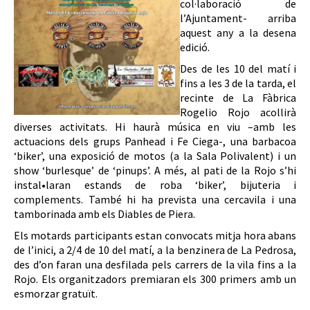
col·laboració de
l’Ajuntament- arriba
aquest any a la desena
edició.
Des de les 10 del matí i
fins a les 3 de la tarda, el
recinte de La Fàbrica
Rogelio Rojo acollirà
diverses activitats. Hi haurà música en viu –amb les
actuacions dels grups Panhead i Fe Ciega-, una barbacoa
‘biker’, una exposició de motos (a la Sala Polivalent) i un
show ‘burlesque’ de ‘pinups’. A més, al pati de la Rojo s’hi
instal•laran estands de roba ‘biker’, bijuteria i
complements. També hi ha prevista una cercavila i una
tamborinada amb els Diables de Piera.
Els motards participants estan convocats mitja hora abans
de l’inici, a 2/4 de 10 del matí, a la benzinera de La Pedrosa,
des d’on faran una desfilada pels carrers de la vila fins a la
Rojo. Els organitzadors premiaran els 300 primers amb un
esmorzar gratuït.