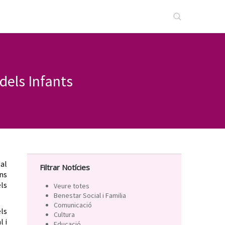
dels Infants
 al
Filtrar Notícies
ons
ls
Veure totes
Benestar Social i Familia
Comunicació
ls
Cultura
l i
Educació