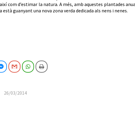
així com d’estimar la natura. A més, amb aquestes plantades anu
a està guanyant una nova zona verda dedicada als nens i nenes.
cebook
Facebook Messenger
Gmail
WhatsApp
Imprimeix
26/03/2014