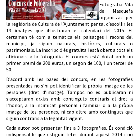
Fotografia Vila
de Masquefa
organitzat per
la regidoria de Cultura de l’Ajuntament per tal d’escollir les
13 imatges que il·lustraran el calendari del 2015. El
certamen té com a temàtica els paisatges i racons del
municipi, ja siguin naturals, històrics, culturals o
patrimonials. La inscripció és gratuïta i està obert a tots els
aficionats a la fotografia. El concurs està dotat amb un
primer premi de 200 euros, un segon de 100, i un tercer de
50.
D’acord amb les bases del concurs, en les fotografies
presentades no s’hi pot identificar la pròpia imatge de les
persones (dret d’imatge). Tampoc no es publicaran ni
s’acceptaran arxius amb continguts contraris al dret a
l’honor, a la intimitat personal i familiar o a la pròpia
imatge de les persones, ni cap altre amb continguts que
siguin contraris a la legalitat vigent.
Cada autor pot presentar fins a 3 fotografies. És condició
indispensable que estiguin fetes durant aquest 2014 i no