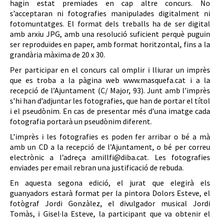
hagin estat premiades en cap altre concurs. No
s’acceptaran ni fotografies manipulades digitalment ni
fotomuntatges. El format dels treballs ha de ser digital
amb arxiu JPG, amb una resolució suficient perquè puguin
ser reproduïdes en paper, amb format horitzontal, fins a la
grandària màxima de 20 x 30.
Per participar en el concurs cal omplir i lliurar un imprès
que es troba a la pàgina web www.masquefa.cat i a la
recepció de l’Ajuntament (C/ Major, 93). Junt amb l’imprès
s’hi han d’adjuntar les fotografies, que han de portar el títol
i el pseudònim. En cas de presentar més d’una imatge cada
fotografia portarà un pseudònim diferent.
L’imprès i les fotografies es poden fer arribar o bé a mà
amb un CD a la recepció de l’Ajuntament, o bé per correu
electrònic a l’adreça amillfi@diba.cat. Les fotografies
enviades per email rebran una justificació de rebuda.
En aquesta segona edició, el jurat que elegirà els
guanyadors estarà format per la pintora Dolors Esteve, el
fotògraf Jordi Gonzàlez, el divulgador musical Jordi
Tomàs, i Gisel·la Esteve, la participant que va obtenir el