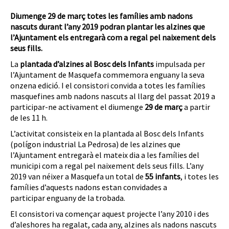
Diumenge 29 de març totes les famílies amb nadons
nascuts durant l’any 2019 podran plantar les alzines que
l’Ajuntament els entregarà com a regal pel naixement dels
seus fills.
La
plantada d’alzines al Bosc dels Infants
impulsada per
l’Ajuntament de Masquefa commemora enguany la seva
onzena edició. I el consistori convida a totes les famílies
masquefines amb nadons nascuts al llarg del passat 2019 a
participar-ne activament el diumenge
29 de març
a partir
de les 11 h.
L’activitat consisteix en la plantada al Bosc dels Infants
(polígon industrial La Pedrosa) de les alzines que
l’Ajuntament entregarà el mateix dia a les famílies del
municipi com a regal pel naixement dels seus fills. L’any
2019 van néixer a Masquefa un total de
55 infants
, i totes les
famílies d’aquests nadons estan convidades a
participar enguany de la trobada.
El consistori va començar aquest projecte l’any 2010 i des
d’aleshores ha regalat, cada any, alzines als nadons nascuts