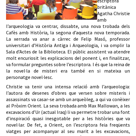
escriptora
britànica
Agatha Christie
amb
l’arqueologia va centrar, dissabte, una nova trobada dels
Cafès amb Història, la segona d’aquesta nova temporada.
La xerrada va anar a càrrec de Felip Masó, professor
universitari d’Història Antiga i Arqueologia, i va omplir la
Sala d’Actes de la Biblioteca. El públic assistent va atendre
molt encuriosit les explicacions del ponent i, en finalitzar,
va formular preguntes sobre l’escriptora. I és que la reina de
la novel·la de misteri era també en si mateixa un
personatge novel·lesc.
Christie va tenir una intensa relació amb l’arqueologia:
l’autora de desenes d’obres que versen sobre misteris i
assassinats va casar-se amb un arqueòleg, a qui va conèixer
al Pròxim Orient. La seva trobada amb Max Mallowan, a les
excavacions d’Ur (actual Iraq) li va permetre trobar una font
d’inspiració quasi inesgotable per a les històries que va
novel·lar. De fet, a Orient, on l’escriptora feia freqüents
viatges per acompanyar al seu marit a les excavacions,