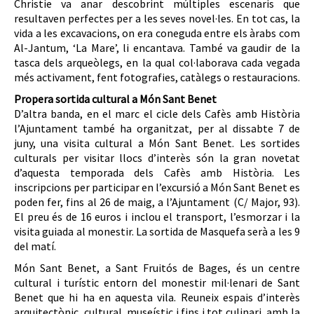
Christie va anar descobrint múltiples escenaris que
resultaven perfectes per a les seves novel·les. En tot cas, la
vida a les excavacions, on era coneguda entre els àrabs com
Al-Jantum, ‘La Mare’, li encantava. També va gaudir de la
tasca dels arqueòlegs, en la qual col·laborava cada vegada
més activament, fent fotografies, catàlegs o restauracions.
Propera sortida cultural a Món Sant Benet
D’altra banda, en el marc el cicle dels Cafès amb Història
l’Ajuntament també ha organitzat, per al dissabte 7 de
juny, una visita cultural a Món Sant Benet. Les sortides
culturals per visitar llocs d’interès són la gran novetat
d’aquesta temporada dels Cafès amb Història. Les
inscripcions per participar en l’excursió a Món Sant Benet es
poden fer, fins al 26 de maig, a l’Ajuntament (C/ Major, 93).
El preu és de 16 euros i inclou el transport, l’esmorzar i la
visita guiada al monestir. La sortida de Masquefa serà a les 9
del matí.
Món Sant Benet, a Sant Fruitós de Bages, és un centre
cultural i turístic entorn del monestir mil·lenari de Sant
Benet que hi ha en aquesta vila. Reuneix espais d’interès
arquitectònic, cultural, museístic i fins i tot culinari, amb la