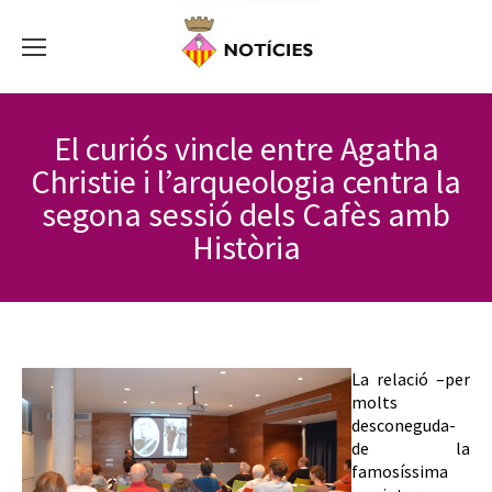
El curiós vincle entre Agatha
Christie i l’arqueologia centra la
segona sessió dels Cafès amb
Història
La relació –per
molts
desconeguda-
de la
famosíssima