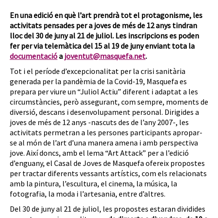
En una edició en què l’art prendrà tot el protagonisme, les
activitats pensades per a joves de més de 12 anys tindran
lloc del 30 de juny al 21 de juliol. Les inscripcions es poden
fer per via telemàtica del 15 al 19 de juny enviant tota la
documentació
a
joventut@masquefa.net
.
Tot i el període d’excepcionalitat per la crisi sanitària
generada per la pandèmia de la Covid-19, Masquefa es
prepara per viure un “Juliol Actiu” diferent i adaptat a les
circumstàncies, però assegurant, com sempre, moments de
diversió, descans i desenvolupament personal. Dirigides a
joves de més de 12 anys -nascuts des de l’any 2007-, les
activitats permetran a les persones participants apropar-
se al món de l’art d’una manera amena i amb perspectiva
jove. Així doncs, amb el lema “Art Attack” per a l’edició
d’enguany, el Casal de Joves de Masquefa ofereix propostes
per tractar diferents vessants artístics, com els relacionats
amb la pintura, l’escultura, el cinema, la música, la
fotografia, la moda i l’artesania, entre d’altres.
Del 30 de juny al 21 de juliol, les propostes estaran dividides