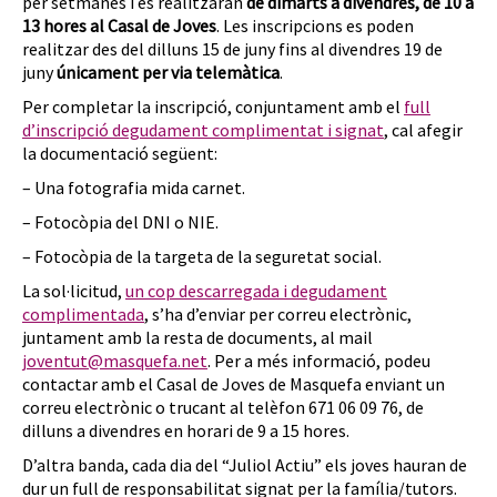
per setmanes i es realitzaran
de dimarts a divendres, de 10 a
13 hores al Casal de Joves
. Les inscripcions es poden
realitzar des del dilluns 15 de juny fins al divendres 19 de
juny
únicament per via telemàtica
.
Per completar la inscripció, conjuntament amb el
full
d’inscripció degudament complimentat i signat
, cal afegir
la documentació següent:
– Una fotografia mida carnet.
– Fotocòpia del DNI o NIE.
– Fotocòpia de la targeta de la seguretat social.
La sol·licitud,
un cop descarregada i degudament
complimentada
, s’ha d’enviar per correu electrònic,
juntament amb la resta de documents, al mail
joventut@masquefa.net
. Per a més informació, podeu
contactar amb el Casal de Joves de Masquefa enviant un
correu electrònic o trucant al telèfon 671 06 09 76, de
dilluns a divendres en horari de 9 a 15 hores.
D’altra banda, cada dia del “Juliol Actiu” els joves hauran de
dur un full de responsabilitat signat per la família/tutors.