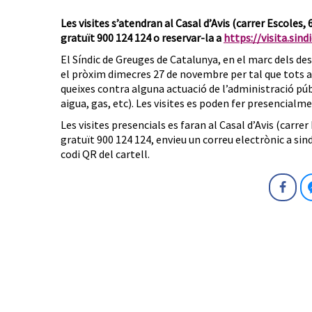
Les visites s’atendran al Casal d’Avis (carrer Escoles, 
gratuït 900 124 124 o reservar-la a
https://visita.sindi
El Síndic de Greuges de Catalunya, en el marc dels des
el pròxim dimecres 27 de novembre per tal que tots a
queixes contra alguna actuació de l’administració púb
aigua, gas, etc). Les visites es poden fer presencialm
Les visites presencials es faran al Casal d’Avis (carrer
gratuït 900 124 124, envieu un correu electrònic a sin
codi QR del cartell.
Fa