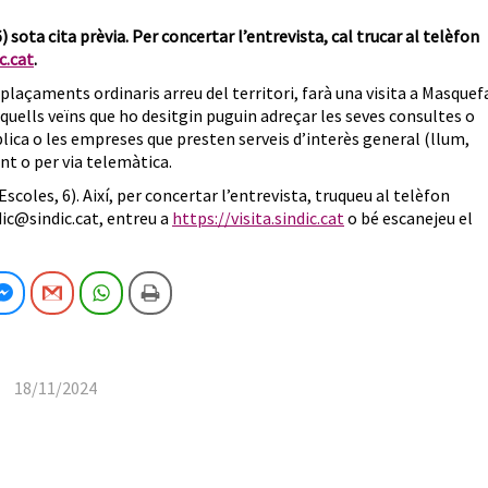
6) sota cita prèvia. Per concertar l’entrevista, cal
trucar al telèfon
c.cat
.
plaçaments ordinaris arreu del territori, farà una visita a Masquef
quells veïns que ho desitgin puguin adreçar les seves consultes o
lica o les empreses que presten serveis d’interès general (llum,
ent o per via telemàtica.
 Escoles, 6). Així, per concertar l’entrevista, truqueu al telèfon
dic@sindic.cat, entreu a
https://visita.sindic.cat
o bé escanejeu el
cebook
Facebook Messenger
Gmail
WhatsApp
Imprimeix
18/11/2024