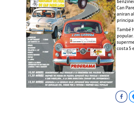
benziner
Can Pare
aniran a
principa
També hi 
popular.
supermer
costa 5 e
Fa