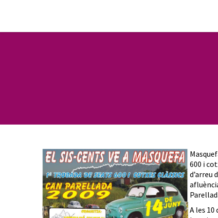
Masquefa
600 i co
d’arreu 
afluènci
Parellad
A les 10 