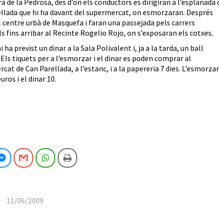
a de la Pedrosa, des d’on els conductors es dirigiran a l’esplanada 
llada que hi ha davant del supermercat, on esmorzaran. Després
l centre urbà de Masquefa i faran una passejada pels carrers
ls fins arribar al Recinte Rogelio Rojo, on s’exposaran els cotxes.
ha previst un dinar a la Sala Polivalent i, ja a la tarda, un ball
 Els tiquets per a l’esmorzar i el dinar es poden comprar al
cat de Can Parellada, a l’estanc, i a la papereria 7 dies. L’esmorzar
uros i el dinar 10.
cebook
Facebook Messenger
Gmail
WhatsApp
Imprimeix
11/06/2009