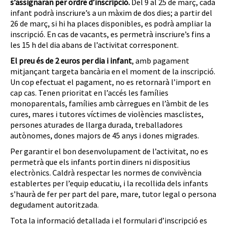
s’assignaran per ordre d’inscripció.
Del 9 al 25 de març, cada
infant podrà inscriure’s a un màxim de dos dies; a partir del
26 de març, si hi ha places disponibles, es podrà ampliar la
inscripció. En cas de vacants, es permetrà inscriure’s fins a
les 15 h del dia abans de l’activitat corresponent.
El preu és de 2 euros per dia i infant
, amb pagament
mitjançant targeta bancària en el moment de la inscripció.
Un cop efectuat el pagament, no es retornarà l’import en
cap cas. Tenen prioritat en l’accés les famílies
monoparentals, famílies amb càrregues en l’àmbit de les
cures, mares i tutores víctimes de violències masclistes,
persones aturades de llarga durada, treballadores
autònomes, dones majors de 45 anys i dones migrades.
Per garantir el bon desenvolupament de l’activitat, no es
permetrà que els infants portin diners ni dispositius
electrònics. Caldrà respectar les normes de convivència
establertes per l’equip educatiu, i la recollida dels infants
s’haurà de fer per part del pare, mare, tutor legal o persona
degudament autoritzada.
Tota la informació detallada i el formulari d’inscripció es