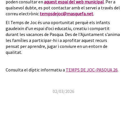
poden consultar en
aquest espai del web municipal
. Per a
qualsevol dubte, es pot contactar amb el servei a través del
correu electrònic
tempsdejoc@masquefa.net
.
El Temps de Joc és una oportunitat perquè els infants
gaudeixin d’un espai d’oci educatiu, creatiu i compartit
durant les vacances de Pasqua. Des de l’Ajuntament s’anima
les famílies a participar-hi i a aprofitar aquest recurs
pensat per aprendre, jugar i conviure en un entorn de
qualitat.
Consulta el díptic informatiu a
TEMPS DE JOC-PASQUA 26
.
02/03/2026