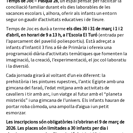
Temps de Joc – Pasqua’26
, un espai pensat per facilitar la
conciliació familiar durant els dies laborables de les
vacances escolars i, alhora, oferir als infants un entorn
segur on gaudir d’activitats educatives i de lleure.
Temps de Joc es durà a terme
els dies 30 i 31 de març i 1 i 2
d’abril, en horari de 9 a 13 h, a l’Escola El Turó
(entrada per
l’aparcament del pavelló poliesportiu). Està adreçat a
infants d’Infantil 3 fins a 6è de Primària i ofereix una
programació diària d’activitats temàtiques que fomenten la
imaginació, la creació, l’experimentació, el joc col·laboratiu
i la diversió.
Cada jornada girarà al voltant d’un eix diferent: la
prehistòria i les pintures rupestres, l’antic Egipte amb una
gimcana del faraó, l’edat mitjana amb activitats de
cavallers i tir amb arc, i un viatge al futur amb el “planeta
misteriós” i una gimcana de l’univers. Els infants hauran de
portar roba còmoda, una ampolla d’aigua i un petit
esmorzar.
Les inscripcions són obligatòries i s’obriran el 9 de març de
2026. Les places són limitades a 30 infants per dia i