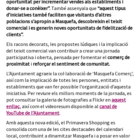
oportunitat per incrementar vendes als establiments i
donar-se a conèixer”.
També assenyala que
“aquest tipus
d’iniciatives també faciliten que visitants d’altres
poblacions s’apropin a Masquefa, descobreixin el teixit
comercial i es generin noves oportunitats de fidelització de
clients”.
Els racons decorats, les propostes lúdiques i la implicació
del teixit comercial van contribuir a crear una jornada
participativa i oberta, pensada per fomentar el
comerç de
proximitat
i
reforçar el sentiment de comunitat.
L’Ajuntament agraeix la col·laboració de ‘Masquefa Comerç’,
així com la implicació de totes les persones, entitats i
establiments que van fer possible l’organització d’aquesta
iniciativa. Per reviure els millors moments de la jornada, es
pot consultar la galeria de fotografies a Flickr en
aquest
enllaç
, així com el videoresum disponible al
canal de
YouTube de l’Ajuntament
.
Amb aquesta nova edició, el Primavera Shopping es
consolida com una de les cites destacades del calendari
local, contribuint a dinamitzar Masquefa i a posar en valor