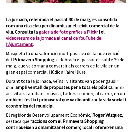
La jornada, celebrada el passat 30 de maig, es consolida
com una cita clau per dinamitzar el teixit comercial de la
vila. Consulta la
galeria de fotografies a Flickr
i el
videoresum de la jornada al canal de YouTube de
l’Ajuntament
.
Masquefa fa una valoració molt positiva de la nova edició
del
Primavera Shopping
, celebrada el passat dissabte 30 de
maig, que va tornar a convertir els carrers de la vila en un
gran espai comercial i lúdic a l’aire lliure.
Durant tota la jornada, veïns i visitants van poder gaudir
d’un
ampli ventall de propostes per a tots els públics
, amb
activitats familiars, música, tallers i comerç al carrer, en un
ambient festiu i primaveral que va dinamitzar la vida social i
econòmica del municipi
.
El regidor de Desenvolupament Econòmic,
Roger Vázquez
,
destaca que
“accions com el Primavera Shopping
contribueixen a dinamitzar el comerç local i ofereixen una