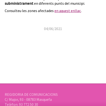
subministrament
en diferents punts del municipi.
Consulteu les zones afectades
en aquest enllaç
.
04/06/2021
REGIDORIA DE COMUNICACIONS
C/ Major, 93 - 08783 Masquefa
Telèfon: 93 772 50 30