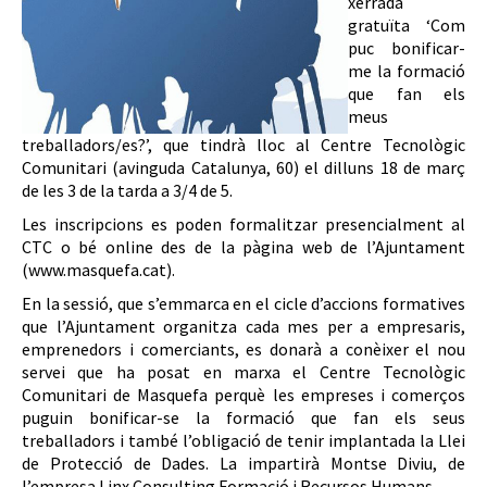
xerrada
gratuïta ‘Com
puc bonificar-
me la formació
que fan els
meus
treballadors/es?’, que tindrà lloc al Centre Tecnològic
Comunitari (avinguda Catalunya, 60) el dilluns 18 de març
de les 3 de la tarda a 3/4 de 5.
Les inscripcions es poden formalitzar presencialment al
CTC o bé online des de la pàgina web de l’Ajuntament
(www.masquefa.cat).
En la sessió, que s’emmarca en el cicle d’accions formatives
que l’Ajuntament organitza cada mes per a empresaris,
emprenedors i comerciants, es donarà a conèixer el nou
servei que ha posat en marxa el Centre Tecnològic
Comunitari de Masquefa perquè les empreses i comerços
puguin bonificar-se la formació que fan els seus
treballadors i també l’obligació de tenir implantada la Llei
de Protecció de Dades. La impartirà Montse Diviu, de
l’empresa Linx Consulting Formació i Recursos Humans.