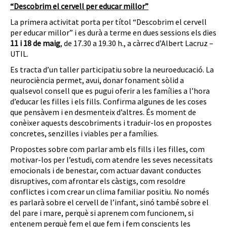
“Descobrim el cervell per educar millor”
La primera activitat porta per títol “Descobrim el cervell
per educar millor” i es durà a terme en dues sessions els dies
11 i 18 de maig
, de 17.30 a 19.30 h., a càrrec d’Albert Lacruz –
UTIL.
Es tracta d’un taller participatiu sobre la neuroeducació. La
neurociència permet, avui, donar fonament sòlid a
qualsevol consell que es pugui oferir a les famílies a l’hora
d’educar les filles i els fills. Confirma algunes de les coses
que pensàvem i en desmenteix d’altres. És moment de
conèixer aquests descobriments i traduir-los en propostes
concretes, senzilles i viables per a famílies.
Propostes sobre com parlar amb els fills i les filles, com
motivar-los per l’estudi, com atendre les seves necessitats
emocionals i de benestar, com actuar davant conductes
disruptives, com afrontar els càstigs, com resoldre
conflictes i com crear un clima familiar positiu. No només
es parlarà sobre el cervell de l’infant, sinó també sobre el
del pare i mare, perquè si aprenem com funcionem, si
entenem perquè fem el que fem i fem conscients les