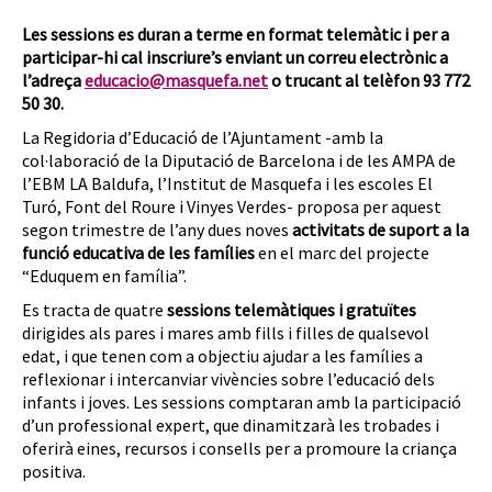
Les sessions es duran a terme en format telemàtic i per a
participar-hi cal inscriure’s enviant un correu electrònic a
l’adreça
educacio@masquefa.net
o trucant al telèfon 93 772
50 30.
La Regidoria d’Educació de l’Ajuntament -amb la
col·laboració de la Diputació de Barcelona i de les AMPA de
l’EBM LA Baldufa, l’Institut de Masquefa i les escoles El
Turó, Font del Roure i Vinyes Verdes- proposa per aquest
segon trimestre de l’any dues noves
activitats
de suport a la
funció educativa de les famílies
en el marc del projecte
“Eduquem en família”.
Es tracta de quatre
sessions telemàtiques i gratuïtes
dirigides als pares i mares amb fills i filles de qualsevol
edat, i que tenen com a objectiu ajudar a les famílies a
reflexionar i intercanviar vivències sobre l’educació dels
infants i joves. Les sessions comptaran amb la participació
d’un professional expert, que dinamitzarà les trobades i
oferirà eines, recursos i consells per a promoure la criança
positiva.