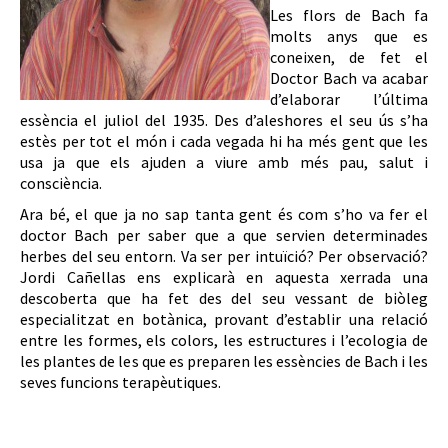
Les flors de Bach fa
molts anys que es
coneixen, de fet el
Doctor Bach va acabar
d’elaborar l’última
essència el juliol del 1935. Des d’aleshores el seu ús s’ha
estès per tot el món i cada vegada hi ha més gent que les
usa ja que els ajuden a viure amb més pau, salut i
consciència.
Ara bé, el que ja no sap tanta gent és com s’ho va fer el
doctor Bach per saber que a que servien determinades
herbes del seu entorn. Va ser per intuïció? Per observació?
Jordi Cañellas ens explicarà en aquesta xerrada una
descoberta que ha fet des del seu vessant de biòleg
especialitzat en botànica, provant d’establir una relació
entre les formes, els colors, les estructures i l’ecologia de
les plantes de les que es preparen les essències de Bach i les
seves funcions terapèutiques.