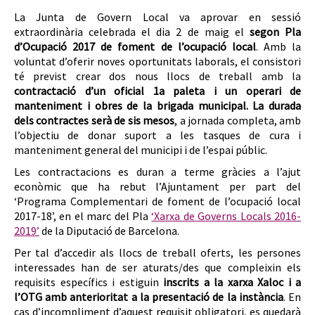
La Junta de Govern Local va aprovar en sessió
extraordinària celebrada el dia 2 de maig el
segon Pla
d’Ocupació 2017 de foment de l’ocupació local
. Amb la
voluntat d’oferir noves oportunitats laborals, el consistori
té previst crear dos nous llocs de treball amb la
contractació d’un oficial 1a paleta i un operari de
manteniment i obres de la brigada municipal. La durada
dels contractes serà de sis mesos
, a jornada completa, amb
l’objectiu de donar suport a les tasques de cura i
manteniment general del municipi i de l’espai públic.
Les contractacions es duran a terme gràcies a l’ajut
econòmic que ha rebut l’Ajuntament per part del
‘Programa Complementari de foment de l’ocupació local
2017-18’, en el marc del Pla
‘Xarxa de Governs Locals 2016-
2019’
de la Diputació de Barcelona.
Per tal d’accedir als llocs de treball oferts, les persones
interessades han de ser aturats/des que compleixin els
requisits específics i estiguin
inscrits a la xarxa Xaloc i a
l’OTG amb anterioritat a la presentació de la instància
. En
cas d’incompliment d’aquest requisit obligatori, es quedarà