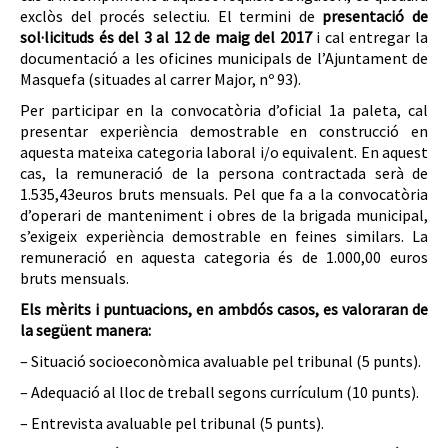
exclòs del procés selectiu. El termini de
presentació de
sol·licituds és del 3 al 12 de maig del 2017
i cal entregar la
documentació a les oficines municipals de l’Ajuntament de
Masquefa (situades al carrer Major, nº 93).
Per participar en la convocatòria d’oficial 1a paleta, cal
presentar experiència demostrable en construcció en
aquesta mateixa categoria laboral i/o equivalent. En aquest
cas, la remuneració de la persona contractada serà de
1.535,43euros bruts mensuals. Pel que fa a la convocatòria
d’operari de manteniment i obres de la brigada municipal,
s’exigeix experiència demostrable en feines similars. La
remuneració en aquesta categoria és de 1.000,00 euros
bruts mensuals.
Els mèrits i puntuacions, en ambdós casos, es valoraran de
la següent manera:
– Situació socioeconòmica avaluable pel tribunal (5 punts).
– Adequació al lloc de treball segons currículum (10 punts).
– Entrevista avaluable pel tribunal (5 punts).