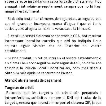
el seu defecte instal·lar una caixa forta de bitllets en un lloc
amagat i introduir-ne regularment sempre que no hi hagi
ningú a l’establiment.
– Si decidiu instal·lar càmeres de seguretat, assegureu-vos
que el gravador incorpora marca d’aigua i que el teniu
activat, això afegeix la màxima veracitat a la filmació.
– Si teniu un servei d’alarma connectada a CRA, pot resultar
interessant instal·lar cartells que així ho indiquin i que
aquests siguin visibles des de l’exterior del vostre
establiment.
– Si s’ha produït un fet delictiu en el vostre establiment o
en altres i heu aconseguit veure’n algun detall, no deixeu de
trucar a la Policia Local i notificar-ho, com més detalls
obtenim més ajudeu a capturar-ne l’autor.
Atenció als elements de pagament
Targetes de crèdit
-Recordeu que les targetes de crèdit són personals i
intransferibles, sol·liciteu sempre el DNI del titular de la
targeta, encara que aquesta incorpori el sistema XIP, ja que