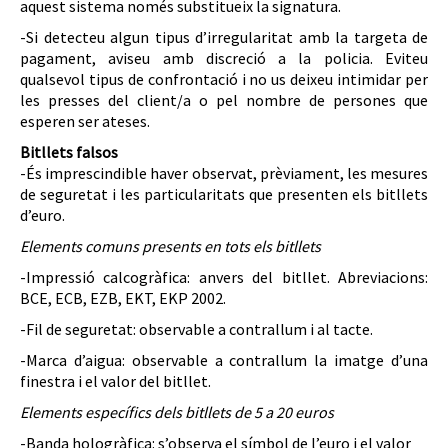
aquest sistema només substitueix la signatura.
-Si detecteu algun tipus d’irregularitat amb la targeta de
pagament, aviseu amb discreció a la policia. Eviteu
qualsevol tipus de confrontació i no us deixeu intimidar per
les presses del client/a o pel nombre de persones que
esperen ser ateses.
Bitllets falsos
-És imprescindible haver observat, prèviament, les mesures
de seguretat i les particularitats que presenten els bitllets
d’euro.
Elements comuns presents en tots els bitllets
-Impressió calcogràfica: anvers del bitllet. Abreviacions:
BCE, ECB, EZB, EKT, EKP 2002.
-Fil de seguretat: observable a contrallum i al tacte.
-Marca d’aigua: observable a contrallum la imatge d’una
finestra i el valor del bitllet.
Elements específics dels bitllets de 5 a 20 euros
-Banda hologràfica: s’observa el símbol de l’euro i el valor