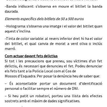
-Banda iridiscent: s’observa en moure el bitllet la banda
daurada.
Elements específics dels bitllets de 50 a 500 euros
-Holograma: s’observa una imatge i el valor del bitllet quan
aquest s’inclina.
-Tinta de color variable: al revers inferior dret hi ha el valor
del bitllet, el qual canvia de morat a verd oliva o inclús
marró.
Com actuar davant fets delictius
Si tot i les precaucions que preneu, sou víctimes d’un fet
delictiu, és necessari que denuncieu el fet. Podeu denunciar
els fets tant a la Policia Local com al Cos de
Mossos d’Esquadra. Per posar la denúncia heu de saber que:
– És aconsellable portar un document d’identificació
personal o facilitar sempre el número de DNI.
– Si heu patit un robatori, porteu una llista dels efectes
sostrets amb el màxim de dades significatives.