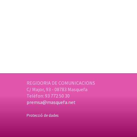
REGIDORIA DE COMUNICACIONS
C/ Major, 93 - 08783 Masquefa
Telèfon: 93 772 50 30
premsa@masquefa.net
Protecció de dades