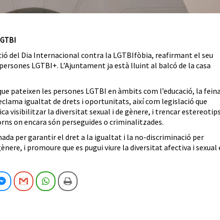
 LGTBI
 del Dia Internacional contra la LGTBIfòbia, reafirmant el seu
rsones LGTBI+. L’Ajuntament ja està lluint al balcó de la casa
 que pateixen les persones LGTBI en àmbits com l’educació, la feina
reclama igualtat de drets i oportunitats, així com legislació que
ca visibilitzar la diversitat sexual i de gènere, i trencar estereotips
orns on encara són perseguides o criminalitzades.
a per garantir el dret a la igualtat i la no-discriminació per
ènere, i promoure que es pugui viure la diversitat afectiva i sexual
cebook
Facebook Messenger
Gmail
WhatsApp
Imprimeix