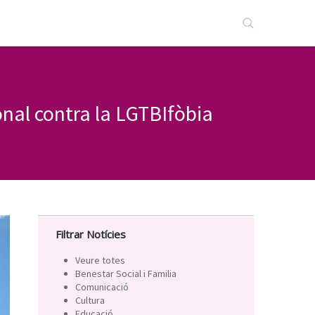
nal contra la LGTBIfòbia
Filtrar Notícies
Veure totes
Benestar Social i Familia
Comunicació
Cultura
Educació