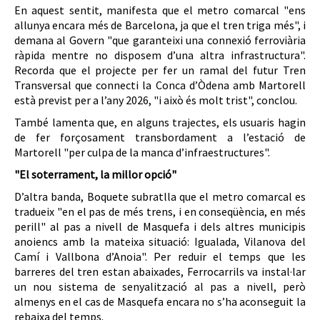
En aquest sentit, manifesta que el metro comarcal "ens
allunya encara més de Barcelona, ja que el tren triga més", i
demana al Govern "que garanteixi una connexió ferroviària
ràpida mentre no disposem d’una altra infrastructura".
Recorda que el projecte per fer un ramal del futur Tren
Transversal que connecti la Conca d’Òdena amb Martorell
està previst per a l’any 2026, "i això és molt trist", conclou.
També lamenta que, en alguns trajectes, els usuaris hagin
de fer forçosament transbordament a l’estació de
Martorell "per culpa de la manca d’infraestructures".
"El soterrament, la millor opció"
D’altra banda, Boquete subratlla que el metro comarcal es
tradueix "en el pas de més trens, i en conseqüència, en més
perill" al pas a nivell de Masquefa i dels altres municipis
anoiencs amb la mateixa situació: Igualada, Vilanova del
Camí i Vallbona d’Anoia". Per reduir el temps que les
barreres del tren estan abaixades, Ferrocarrils va instal·lar
un nou sistema de senyalització al pas a nivell, però
almenys en el cas de Masquefa encara no s’ha aconseguit la
rebaixa del temps.