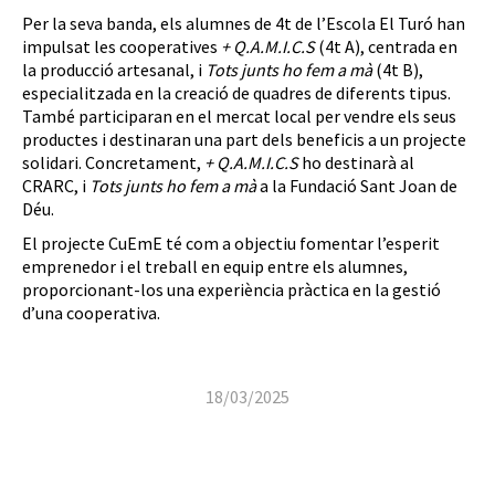
Per la seva banda, els alumnes de 4t de l’Escola El Turó han
impulsat les cooperatives
+ Q.A.M.I.C.S
(4t A), centrada en
la producció artesanal, i
Tots junts ho fem a mà
(4t B),
especialitzada en la creació de quadres de diferents tipus.
També participaran en el mercat local per vendre els seus
productes i destinaran una part dels beneficis a un projecte
solidari. Concretament,
+ Q.A.M.I.C.S
ho destinarà al
CRARC, i
Tots junts ho fem a mà
a la Fundació Sant Joan de
Déu.
El projecte CuEmE té com a objectiu fomentar l’esperit
emprenedor i el treball en equip entre els alumnes,
proporcionant-los una experiència pràctica en la gestió
d’una cooperativa.
18/03/2025