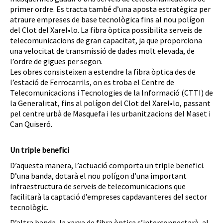
primer ordre. Es tracta també d’una aposta estratègica per
atraure empreses de base tecnològica fins al nou polígon
del Clot del Xarel•lo. La fibra òptica possibilita serveis de
telecomunicacions de gran capacitat, ja que proporciona
una velocitat de transmissió de dades molt elevada, de
l’ordre de gigues per segon.
Les obres consisteixen a estendre la fibra òptica des de
l’estació de Ferrocarrils, on es troba el Centre de
Telecomunicacions i Tecnologies de la Informació (CTTI) de
la Generalitat, fins al polígon del Clot del Xarel•lo, passant
pel centre urbà de Masquefa i les urbanitzacions del Maset i
Can Quiseró.
Un triple benefici
D’aquesta manera, l’actuació comporta un triple benefici.
D’una banda, dotarà el nou polígon d’una important
infraestructura de serveis de telecomunicacions que
facilitarà la captació d’empreses capdavanteres del sector
tecnològic.
D’altra banda, la xarxa de fibra òptica s’interconnectarà, al