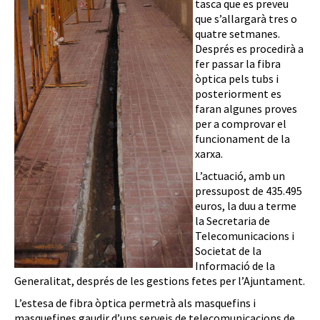
tasca que es preveu
que s’allargarà tres o
quatre setmanes.
Després es procedirà a
fer passar la fibra
òptica pels tubs i
posteriorment es
faran algunes proves
per a comprovar el
funcionament de la
xarxa.
L’actuació, amb un
pressupost de 435.495
euros, la duu a terme
la Secretaria de
Telecomunicacions i
Societat de la
Informació de la
Generalitat, després de les gestions fetes per l’Ajuntament.
L’estesa de fibra òptica permetrà als masquefins i
masquefines gaudir d’uns serveis de telecomunicacions de