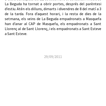
La Beguda ha tornat a obrir portes, després del parèntesi
d’estiu. Atén els dilluns, dimarts i divendres de 8 del matí a 3
de la tarda. Fora d’aquest horari, i la resta de dies de la
setmana, els veïns de La Beguda empadronats a Masquefa
han d’anar al CAP de Masquefa, els empadronats a Sant
Llorenç al de Sant Llorenç, i els empadronats a Sant Esteve
a Sant Esteve.
29/09/2011