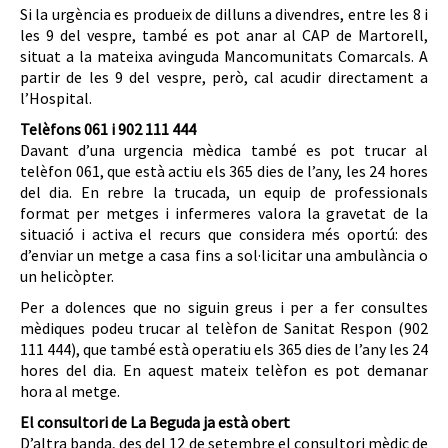
Si la urgència es produeix de dilluns a divendres, entre les 8 i
les 9 del vespre, també es pot anar al CAP de Martorell,
situat a la mateixa avinguda Mancomunitats Comarcals. A
partir de les 9 del vespre, però, cal acudir directament a
l’Hospital.
Telèfons 061 i 902 111 444
Davant d’una urgencia mèdica també es pot trucar al
telèfon 061, que està actiu els 365 dies de l’any, les 24 hores
del dia. En rebre la trucada, un equip de professionals
format per metges i infermeres valora la gravetat de la
situació i activa el recurs que considera més oportú: des
d’enviar un metge a casa fins a sol·licitar una ambulància o
un helicòpter.
Per a dolences que no siguin greus i per a fer consultes
mèdiques podeu trucar al telèfon de Sanitat Respon (902
111 444), que també està operatiu els 365 dies de l’any les 24
hores del dia. En aquest mateix telèfon es pot demanar
hora al metge.
El consultori de La Beguda ja està obert
D’altra banda, des del 12 de setembre el consultori mèdic de