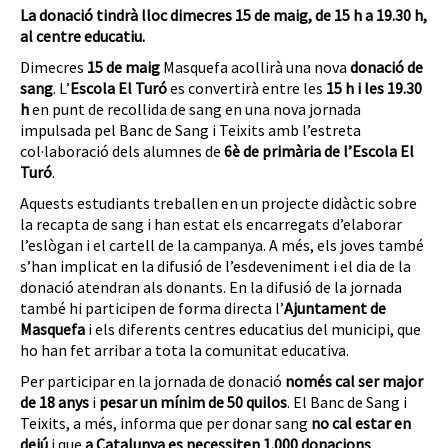
La donació tindrà lloc dimecres 15 de maig, de 15 h a 19.30 h,
al centre educatiu.
Dimecres
15 de maig
Masquefa acollirà una nova
donació de
sang
. L’
Escola El Turó
es convertirà entre les
15 h i les 19.30
h
en punt de recollida de sang en una nova jornada
impulsada pel Banc de Sang i Teixits amb l’estreta
col·laboració dels alumnes de
6è de primària de l’Escola El
Turó
.
Aquests estudiants treballen en un projecte didàctic sobre
la recapta de sang i han estat els encarregats d’elaborar
l’eslògan i el cartell de la campanya. A més, els joves també
s’han implicat en la difusió de l’esdeveniment i el dia de la
donació atendran als donants. En la difusió de la jornada
també hi participen de forma directa l’
Ajuntament de
Masquefa
i els diferents centres educatius del municipi, que
ho han fet arribar a tota la comunitat educativa.
Per participar en la jornada de donació
només cal ser major
de 18 anys
i
pesar un mínim de 50 quilos
. El Banc de Sang i
Teixits, a més, informa que per donar sang
no cal estar en
dejú
i que
a Catalunya es necessiten 1.000 donacions