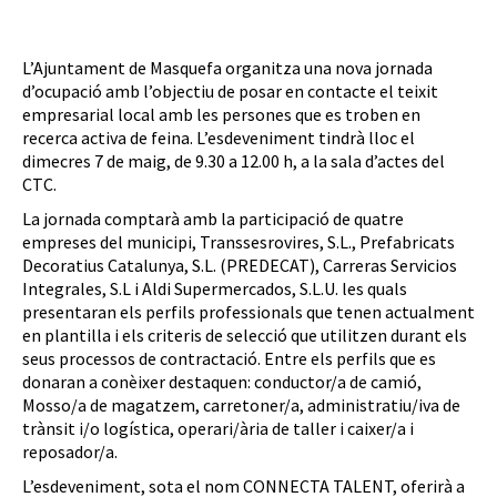
L’Ajuntament de Masquefa organitza una nova jornada
d’ocupació amb l’objectiu de posar en contacte el teixit
empresarial local amb les persones que es troben en
recerca activa de feina. L’esdeveniment tindrà lloc el
dimecres 7 de maig, de 9.30 a 12.00 h, a la sala d’actes del
CTC.
La jornada comptarà amb la participació de quatre
empreses del municipi, Transsesrovires, S.L., Prefabricats
Decoratius Catalunya, S.L. (PREDECAT), Carreras Servicios
Integrales, S.L i Aldi Supermercados, S.L.U. les quals
presentaran els perfils professionals que tenen actualment
en plantilla i els criteris de selecció que utilitzen durant els
seus processos de contractació. Entre els perfils que es
donaran a conèixer destaquen: conductor/a de camió,
Mosso/a de magatzem, carretoner/a, administratiu/iva de
trànsit i/o logística, operari/ària de taller i caixer/a i
reposador/a.
L’esdeveniment, sota el nom CONNECTA TALENT, oferirà a