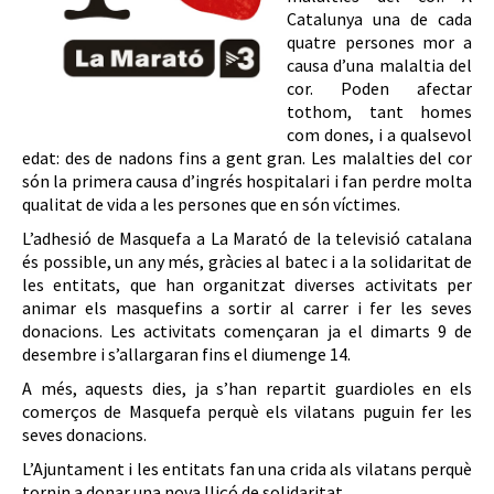
Catalunya una de cada
quatre persones mor a
causa d’una malaltia del
cor. Poden afectar
tothom, tant homes
com dones, i a qualsevol
edat: des de nadons fins a gent gran. Les malalties del cor
són la primera causa d’ingrés hospitalari i fan perdre molta
qualitat de vida a les persones que en són víctimes.
L’adhesió de Masquefa a La Marató de la televisió catalana
és possible, un any més, gràcies al batec i a la solidaritat de
les entitats, que han organitzat diverses activitats per
animar els masquefins a sortir al carrer i fer les seves
donacions. Les activitats començaran ja el dimarts 9 de
desembre i s’allargaran fins el diumenge 14.
A més, aquests dies, ja s’han repartit guardioles en els
comerços de Masquefa perquè els vilatans puguin fer les
seves donacions.
L’Ajuntament i les entitats fan una crida als vilatans perquè
tornin a donar una nova lliçó de solidaritat.