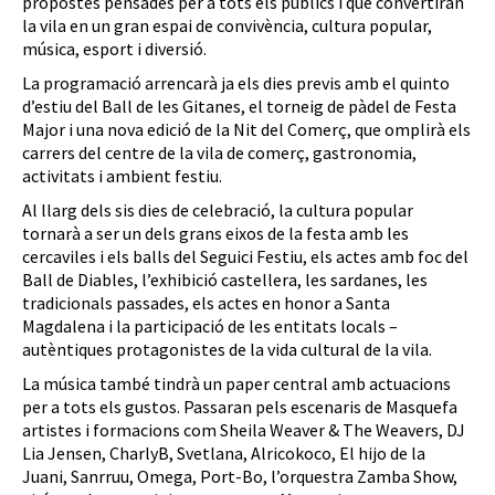
propostes pensades per a tots els públics i que convertiran
la vila en un gran espai de convivència, cultura popular,
música, esport i diversió.
La programació arrencarà ja els dies previs amb el quinto
d’estiu del Ball de les Gitanes, el torneig de pàdel de Festa
Major i una nova edició de la Nit del Comerç, que omplirà els
carrers del centre de la vila de comerç, gastronomia,
activitats i ambient festiu.
Al llarg dels sis dies de celebració, la cultura popular
tornarà a ser un dels grans eixos de la festa amb les
cercaviles i els balls del Seguici Festiu, els actes amb foc del
Ball de Diables, l’exhibició castellera, les sardanes, les
tradicionals passades, els actes en honor a Santa
Magdalena i la participació de les entitats locals –
autèntiques protagonistes de la vida cultural de la vila.
La música també tindrà un paper central amb actuacions
per a tots els gustos. Passaran pels escenaris de Masquefa
artistes i formacions com Sheila Weaver & The Weavers, DJ
Lia Jensen, CharlyB, Svetlana, Alricokoco, El hijo de la
Juani, Sanrruu, Omega, Port-Bo, l’orquestra Zamba Show,