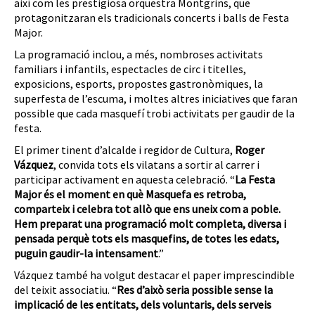
així com les prestigiosa orquestra Montgrins, que
protagonitzaran els tradicionals concerts i balls de Festa
Major.
La programació inclou, a més, nombroses activitats
familiars i infantils, espectacles de circ i titelles,
exposicions, esports, propostes gastronòmiques, la
superfesta de l’escuma, i moltes altres iniciatives que faran
possible que cada masquefí trobi activitats per gaudir de la
festa.
El primer tinent d’alcalde i regidor de Cultura,
Roger
Vázquez
, convida tots els vilatans a sortir al carrer i
participar activament en aquesta celebració. “
La Festa
Major és el moment en què Masquefa es retroba,
comparteix i celebra tot allò que ens uneix com a poble.
Hem preparat una programació molt completa, diversa i
pensada perquè tots els masquefins, de totes les edats,
puguin gaudir-la intensament
.”
Vázquez també ha volgut destacar el paper imprescindible
del teixit associatiu. “
Res d’això seria possible sense la
implicació de les entitats, dels voluntaris, dels serveis