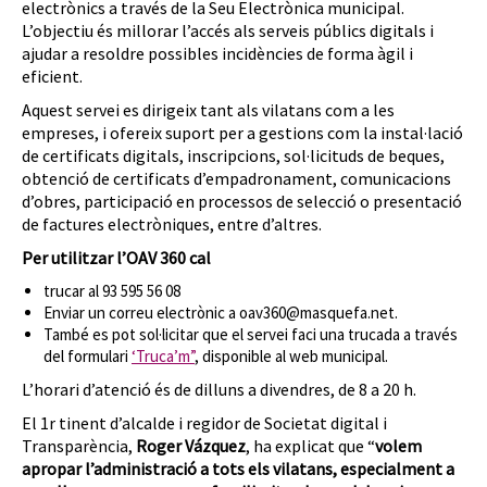
electrònics a través de la Seu Electrònica municipal.
L’objectiu és millorar l’accés als serveis públics digitals i
ajudar a resoldre possibles incidències de forma àgil i
eficient.
Aquest servei es dirigeix tant als vilatans com a les
empreses, i ofereix suport per a gestions com la instal·lació
de certificats digitals, inscripcions, sol·licituds de beques,
obtenció de certificats d’empadronament, comunicacions
d’obres, participació en processos de selecció o presentació
de factures electròniques, entre d’altres.
Per utilitzar l’OAV 360 cal
trucar al 93 595 56 08
Enviar un correu electrònic a oav360@masquefa.net.
També es pot sol·licitar que el servei faci una trucada a través
del formulari
‘Truca’m”
, disponible al web municipal.
L’horari d’atenció és de dilluns a divendres, de 8 a 20 h.
El 1r tinent d’alcalde i regidor de Societat digital i
Transparència,
Roger Vázquez
, ha explicat que “
volem
apropar l’administració a tots els vilatans, especialment a