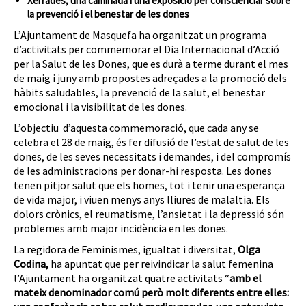
Xerrades, una caminada i una exposició per conscienciar sobre
la prevenció i el benestar de les dones
L’Ajuntament de Masquefa ha organitzat un programa
d’activitats per commemorar el Dia Internacional d’Acció
per la Salut de les Dones, que es durà a terme durant el mes
de maig i juny amb propostes adreçades a la promoció dels
hàbits saludables, la prevenció de la salut, el benestar
emocional i la visibilitat de les dones.
L’objectiu d’aquesta commemoració, que cada any se
celebra el 28 de maig, és fer difusió de l’estat de salut de les
dones, de les seves necessitats i demandes, i del compromís
de les administracions per donar-hi resposta. Les dones
tenen pitjor salut que els homes, tot i tenir una esperança
de vida major, i viuen menys anys lliures de malaltia. Els
dolors crònics, el reumatisme, l’ansietat i la depressió són
problemes amb major incidència en les dones.
La regidora de Feminismes, igualtat i diversitat,
Olga
Codina,
ha apuntat que per reivindicar la salut femenina
l’Ajuntament ha organitzat quatre activitats “
amb el
mateix denominador comú però molt diferents entre elles: