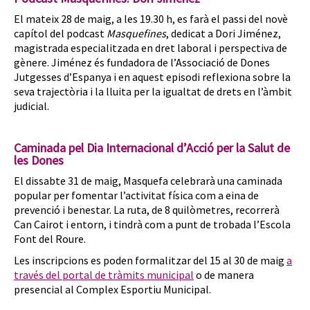
El mateix 28 de maig, a les 19.30 h, es farà el passi del novè
capítol del podcast
Masquefines
, dedicat a Dori Jiménez,
magistrada especialitzada en dret laboral i perspectiva de
gènere. Jiménez és fundadora de l’Associació de Dones
Jutgesses d’Espanya i en aquest episodi reflexiona sobre la
seva trajectòria i la lluita per la igualtat de drets en l’àmbit
judicial.
Caminada pel Dia Internacional d’Acció per la Salut de
les Dones
El dissabte 31 de maig, Masquefa celebrarà una caminada
popular per fomentar l’activitat física com a eina de
prevenció i benestar. La ruta, de 8 quilòmetres, recorrerà
Can Cairot i entorn, i tindrà com a punt de trobada l’Escola
Font del Roure.
Les inscripcions es poden formalitzar del 15 al 30 de maig
a
través del portal de tràmits municipal
o de manera
presencial al Complex Esportiu Municipal.