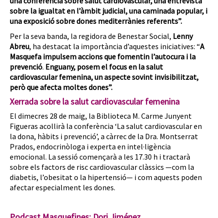
una conferència sobre salut cardiovascular, una entrevista
sobre la igualtat en l’àmbit judicial, una caminada popular, i
una exposició sobre dones mediterrànies referents”.
Per la seva banda, la regidora de Benestar Social,
Lenny
Abreu
, ha destacat la importància d’aquestes iniciatives: “
A
Masquefa impulsem accions que fomentin l’autocura i la
prevenció
.
Enguany, posem el focus en la salut
cardiovascular femenina, un aspecte sovint invisibilitzat,
però que afecta moltes dones”.
Xerrada sobre la salut cardiovascular femenina
El dimecres 28 de maig, la Biblioteca M. Carme Junyent
Figueras acollirà la conferència ‘La salut cardiovascular en
la dona, hàbits i prevenció’, a càrrec de la Dra. Montserrat
Prados, endocrinòloga i experta en intel·ligència
emocional. La sessió començarà a les 17.30 h i tractarà
sobre els factors de risc cardiovascular clàssics —com la
diabetis, l’obesitat o la hipertensió— i com aquests poden
afectar especialment les dones.
Podcast Masquefines: Dori Jiménez