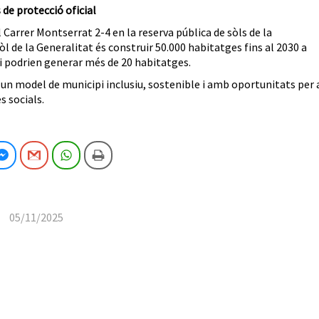
de protecció oficial
 Carrer Montserrat 2-4 en la reserva pública de sòls de la
òl de la Generalitat és construir 50.000 habitatges fins al 2030 a
’hi podrien generar més de 20 habitatges.
un model de municipi inclusiu, sostenible i amb oportunitats per 
s socials.
cebook
Facebook Messenger
Gmail
WhatsApp
Imprimeix
05/11/2025