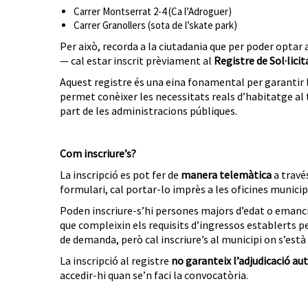
Carrer Montserrat 2-4 (Ca l’Adroguer)
Carrer Granollers (sota de l’skate park)
Per això, recorda a la ciutadania que per poder optar
— cal estar inscrit prèviament al
Registre de Sol·lici
Aquest registre és una eina fonamental per garantir 
permet conèixer les necessitats reals d’habitatge al te
part de les administracions públiques.
Com inscriure’s?
La inscripció es pot fer de
manera telemàtica
a través
formulari, cal portar-lo imprès a les oficines municipal
Poden inscriure-s’hi persones majors d’edat o emanc
que compleixin els requisits d’ingressos establerts p
de demanda, però cal inscriure’s al municipi on s’es
La inscripció al registre
no garanteix l’adjudicació a
accedir-hi quan se’n faci la convocatòria.