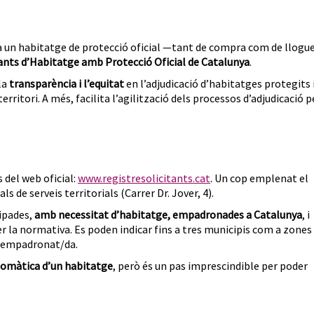
 a un habitatge de protecció oficial —tant de compra com de llogu
tants d’Habitatge amb Protecció Oficial de Catalunya
.
la
transparència i l’equitat
en l’adjudicació d’habitatges protegits 
rritori. A més, facilita l’agilització dels processos d’adjudicació p
 del web oficial:
www.registresolicitants.cat
. Un cop emplenat el
s de serveis territorials (Carrer Dr. Jover, 4).
ipades,
amb necessitat d’habitatge, empadronades a Catalunya
, i
er la normativa. Es poden indicar fins a tres municipis com a zones
tà empadronat/da.
utomàtica d’un habitatge
, però és un pas imprescindible per poder