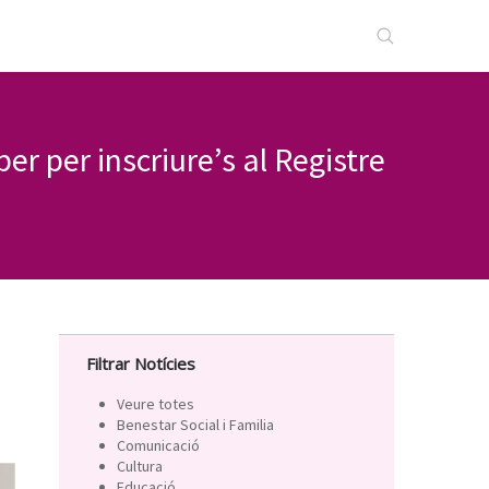
er per inscriure’s al Registre
Filtrar Notícies
Veure totes
Benestar Social i Familia
Comunicació
Cultura
Educació