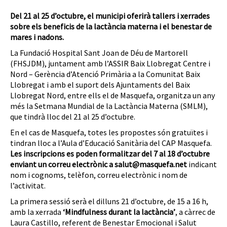
Del 21 al 25 d’octubre, el municipi oferirà tallers i xerrades
sobre els beneficis de la lactància materna i el benestar de
mares i nadons.
La Fundació Hospital Sant Joan de Déu de Martorell
(FHSJDM), juntament amb l’ASSIR Baix Llobregat Centre i
Nord – Gerència d’Atenció Primària a la Comunitat Baix
Llobregat i amb el suport dels Ajuntaments del Baix
Llobregat Nord, entre ells el de Masquefa, organitza un any
més la Setmana Mundial de la Lactància Materna (SMLM),
que tindrà lloc del 21 al 25 d’octubre.
En el cas de Masquefa, totes les propostes són gratuïtes i
tindran lloc a l’Aula d’Educació Sanitària del CAP Masquefa.
Les inscripcions es poden formalitzar del 7 al 18 d’octubre
enviant un correu electrònic a salut@masquefa.net
indicant
nom i cognoms, telèfon, correu electrònic i nom de
l’activitat.
La primera sessió serà el dilluns 21 d’octubre, de 15 a 16 h,
amb la xerrada
‘Mindfulness durant la lactància’
, a càrrec de
Laura Castillo, referent de Benestar Emocional i Salut