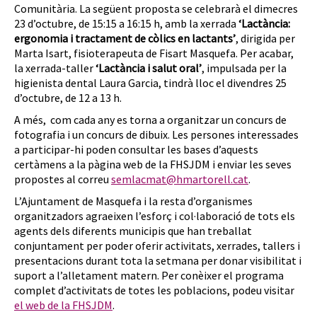
Comunitària. La següent proposta se celebrarà el dimecres
23 d’octubre, de 15:15 a 16:15 h, amb la xerrada
‘Lactància:
ergonomia i tractament de còlics en lactants’
, dirigida per
Marta Isart, fisioterapeuta de Fisart Masquefa. Per acabar,
la xerrada-taller
‘Lactància i salut oral’
, impulsada per la
higienista dental Laura Garcia, tindrà lloc el divendres 25
d’octubre, de 12 a 13 h.
A més, com cada any es torna a organitzar un concurs de
fotografia i un concurs de dibuix. Les persones interessades
a participar-hi poden consultar les bases d’aquests
certàmens a la pàgina web de la FHSJDM i enviar les seves
propostes al correu
semlacmat@hmartorell.cat
.
L’Ajuntament de Masquefa i la resta d’organismes
organitzadors agraeixen l’esforç i col·laboració de tots els
agents dels diferents municipis que han treballat
conjuntament per poder oferir activitats, xerrades, tallers i
presentacions durant tota la setmana per donar visibilitat i
suport a l’alletament matern. Per conèixer el programa
complet d’activitats de totes les poblacions, podeu visitar
el web de la FHSJDM
.