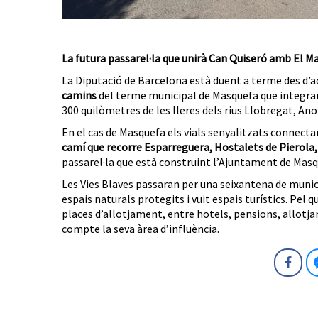
La futura passarel·la que unirà Can Quiseró amb El M
La Diputació de Barcelona està duent a terme des d’aq
camins
del terme municipal de Masquefa que integrar
300 quilòmetres de les lleres dels rius Llobregat, Ano
En el cas de Masquefa els vials senyalitzats connectara
camí que recorre Esparreguera, Hostalets de Pierola,
passarel·la que està construint l’Ajuntament de Masqu
Les Vies Blaves passaran per una seixantena de municip
espais naturals protegits i vuit espais turístics. Pel 
places d’allotjament, entre hotels, pensions, allotjam
compte la seva àrea d’influència.
Fa