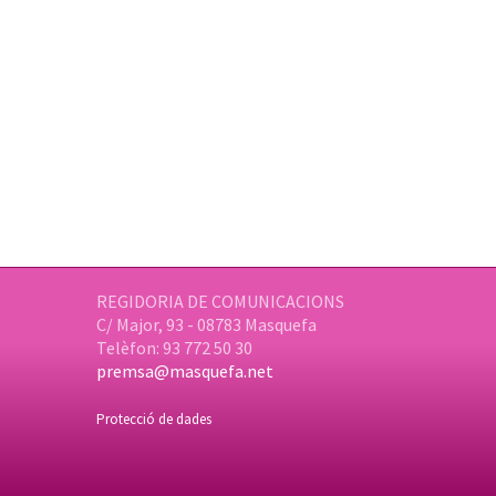
REGIDORIA DE COMUNICACIONS
C/ Major, 93 - 08783 Masquefa
Telèfon: 93 772 50 30
premsa@masquefa.net
Protecció de dades