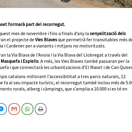
aset formarà part del recorregut.
uest mes de novembre i fins a finals d’any la
senyalització dels
an el projecte de
Vies Blaves
que permetrà fer transitables més d
ia i Cardener per a vianants i mitjans no motoritzats.
n la Via Blava de l’Anoia i la Via Blava del Llobregat a través del
 Masquefa i Espiells
. A més, les Vies Blaves també passaran per la
efa i que connectarà les urbanitzacions d’El Maset i de Can Quise
is catalans millorant l’accessibilitat a tres parcs naturals, 12
que fa al seu impacte turístic, el recorregut també inclou més de 5.
ents rurals, alberg i càmpings, que s’amplia a 10.000 si es té en
cebook
Facebook Messenger
Gmail
WhatsApp
Imprimeix