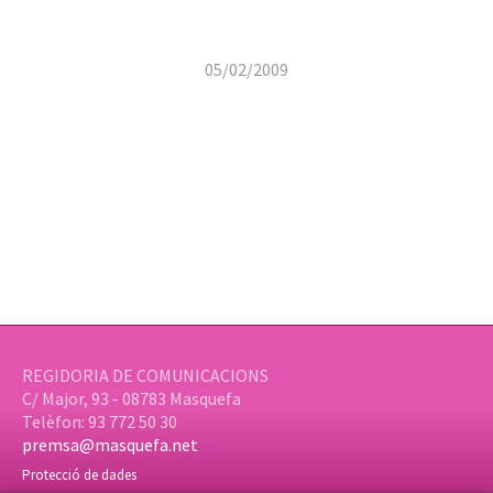
05/02/2009
REGIDORIA DE COMUNICACIONS
C/ Major, 93 - 08783 Masquefa
Telèfon: 93 772 50 30
premsa@masquefa.net
Protecció de dades