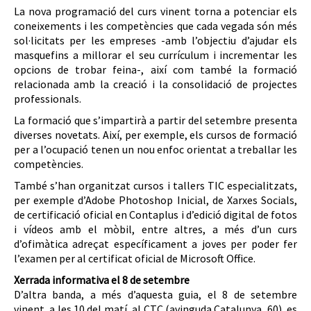
La nova programació del curs vinent torna a potenciar els
coneixements i les competències que cada vegada són més
sol·licitats per les empreses -amb l’objectiu d’ajudar els
masquefins a millorar el seu currículum i incrementar les
opcions de trobar feina-, així com també la formació
relacionada amb la creació i la consolidació de projectes
professionals.
La formació que s’impartirà a partir del setembre presenta
diverses novetats. Així, per exemple, els cursos de formació
per a l’ocupació tenen un nou enfoc orientat a treballar les
competències.
També s’han organitzat cursos i tallers TIC especialitzats,
per exemple d’Adobe Photoshop Inicial, de Xarxes Socials,
de certificació oficial en Contaplus i d’edició digital de fotos
i vídeos amb el mòbil, entre altres, a més d’un curs
d’ofimàtica adreçat específicament a joves per poder fer
l’examen per al certificat oficial de Microsoft Office.
Xerrada informativa el 8 de setembre
D’altra banda, a més d’aquesta guia, el 8 de setembre
vinent, a les 10 del matí, al CTC (avinguda Catalunya, 60), es