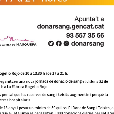
gelio Rojo de 10 a 13.30 h i de 17 a 21 h.
 organitzen una nova
jornada de donació de sang
el dilluns
31 de
1 h
a La Fàbrica Rogelio Rojo.
 per tal que les reserves de sang i teixits augmentin i perquè la
ntres hospitalaris.
e 18 anys i pesar un mínim de 50 quilos. El Banc de Sang i Teixits, a
i que a Catalunya es necessiten 1.000 donacions diàries per satisfe