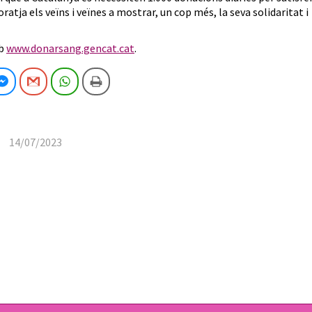
ratja els veïns i veïnes a mostrar, un cop més, la seva solidaritat i
eb
www.donarsang.gencat.cat
.
cebook
Facebook Messenger
Gmail
WhatsApp
Imprimeix
14/07/2023