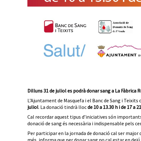
Dilluns 31 de juliol es podrà donar sang a La Fàbrica Ro
L’Ajuntament de Masquefa i el Banc de Sang i Teixits
juliol
. La donació tindrà lloc
de 10 a 13.30 h i de 17 a 2
Cal recordar aquest tipus d’iniciatives són importants
donació de sang és necessària i indispensable pels ce
Per participar en la jornada de donació cal ser major d
més, informa que per donar sang no cal estar en dejú 