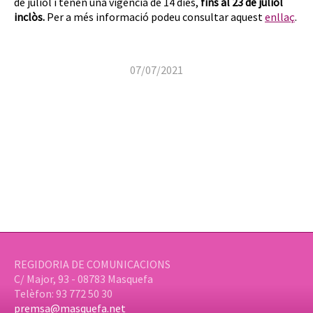
de juliol i tenen una vigència de 14 dies,
fins al 23 de juliol
inclòs.
Per a més informació podeu consultar aquest
enllaç
.
07/07/2021
REGIDORIA DE COMUNICACIONS
C/ Major, 93 - 08783 Masquefa
Telèfon: 93 772 50 30
premsa@masquefa.net