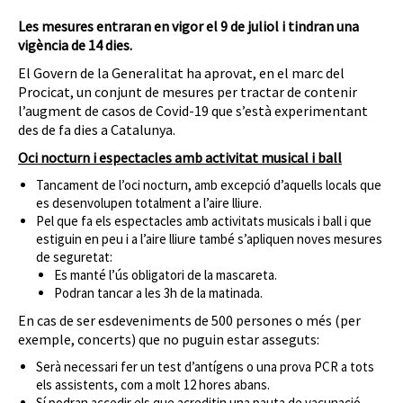
Les mesures entraran en vigor el 9 de juliol i tindran una
vigència de 14 dies.
El Govern de la Generalitat ha aprovat, en el marc del
Procicat, un conjunt de mesures per tractar de contenir
l’augment de casos de Covid-19 que s’està experimentant
des de fa dies a Catalunya.
Oci nocturn i espectacles amb activitat musical i ball
Tancament de l’oci nocturn, amb excepció d’aquells locals que
es desenvolupen totalment a l’aire lliure.
Pel que fa els espectacles amb activitats musicals i ball i que
estiguin en peu i a l’aire lliure també s’apliquen noves mesures
de seguretat:
Es manté l’ús obligatori de la mascareta.
Podran tancar a les 3h de la matinada.
En cas de ser esdeveniments de 500 persones o més (per
exemple, concerts) que no puguin estar asseguts:
Serà necessari fer un test d’antígens o una prova PCR a tots
els assistents, com a molt 12 hores abans.
Sí podran accedir els que acreditin una pauta de vacunació