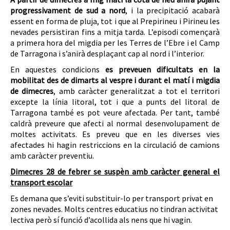
progressivament de sud a nord
, i la precipitació acabarà
essent en forma de pluja, tot i que al Prepirineu i Pirineu les
nevades persistiran fins a mitja tarda. L’episodi començarà
a primera hora del migdia per les Terres de l’Ebre i el Camp
de Tarragona i s’anirà desplaçant cap al nord i l’interior.
En aquestes condicions
es preveuen dificultats en la
mobilitat des de dimarts al vespre i durant el matí i migdia
de dimecres
, amb caràcter generalitzat a tot el territori
excepte la línia litoral, tot i que a punts del litoral de
Tarragona també es pot veure afectada. Per tant, també
caldrà preveure que afecti al normal desenvolupament de
moltes activitats. Es preveu que en les diverses vies
afectades hi hagin restriccions en la circulació de camions
amb caràcter preventiu.
Dimecres 28 de febrer se suspèn amb caràcter general el
transport escolar
Es demana que s’eviti substituir-lo per transport privat en
zones nevades. Molts centres educatius no tindran activitat
lectiva però sí funció d’acollida als nens que hi vagin.