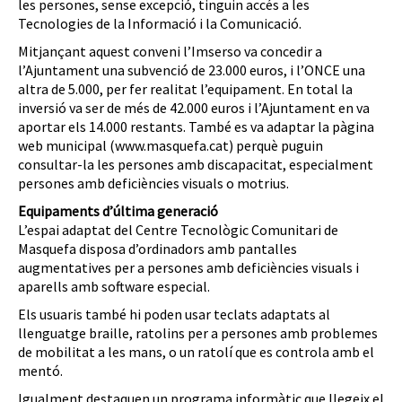
les persones, sense excepció, tinguin accés a les
Tecnologies de la Informació i la Comunicació.
Mitjançant aquest conveni l’Imserso va concedir a
l’Ajuntament una subvenció de 23.000 euros, i l’ONCE una
altra de 5.000, per fer realitat l’equipament. En total la
inversió va ser de més de 42.000 euros i l’Ajuntament en va
aportar els 14.000 restants. També es va adaptar la pàgina
web municipal (www.masquefa.cat) perquè puguin
consultar-la les persones amb discapacitat, especialment
persones amb deficiències visuals o motrius.
Equipaments d’última generació
L’espai adaptat del Centre Tecnològic Comunitari de
Masquefa disposa d’ordinadors amb pantalles
augmentatives per a persones amb deficiències visuals i
aparells amb software especial.
Els usuaris també hi poden usar teclats adaptats al
llenguatge braille, ratolins per a persones amb problemes
de mobilitat a les mans, o un ratolí que es controla amb el
mentó.
Igualment destaquen un programa informàtic que llegeix el