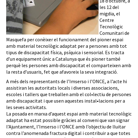
18 d’octubre, a
les 12 del
migdia, el
Centre
Tecnològic
Comunitari de
Masquefa per conèixer el funcionament del pioner espai
amb material tecnològic adaptat per a persones amb tot
tipus de discapacitat física, psíquica i sensorial. Es tracta
d’un equipament únic a Catalunya que és pioner també
perquè les persones amb discapacitat el comparteixen amb
la resta d’usuaris, fet que afavoreix la seva integració.
A més dels representants de l’Imserso i l’ONCE, a l’acte hi
assistiran les autoritats locals i diverses associacions,
escoles i tallers que treballen amb el col•lectiu de persones
amb discapacitat i que usen aquestes instal•lacions per a
les seves activitats.
La posada en marxa d’aquest espai amb material tecnològic
adaptat ha estat possible gràcies al conveni que van signar
l’Ajuntament, l’Imserso i l’ONCE amb l’objectiu de lluitar
contra l’anomenada fractura digital i contribuir a que totes