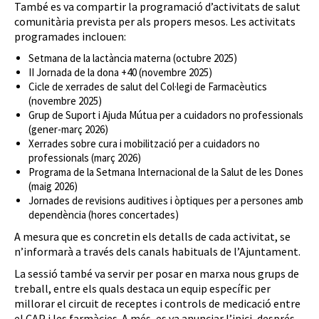
També es va compartir la programació d’activitats de salut
comunitària prevista per als propers mesos. Les activitats
programades inclouen:
Setmana de la lactància materna (octubre 2025)
II Jornada de la dona +40 (novembre 2025)
Cicle de xerrades de salut del Col·legi de Farmacèutics
(novembre 2025)
Grup de Suport i Ajuda Mútua per a cuidadors no professionals
(gener-març 2026)
Xerrades sobre cura i mobilització per a cuidadors no
professionals (març 2026)
Programa de la Setmana Internacional de la Salut de les Dones
(maig 2026)
Jornades de revisions auditives i òptiques per a persones amb
dependència (hores concertades)
A mesura que es concretin els detalls de cada activitat, se
n’informarà a través dels canals habituals de l’Ajuntament.
La sessió també va servir per posar en marxa nous grups de
treball, entre els quals destaca un equip específic per
millorar el circuit de receptes i controls de medicació entre
el CAP i les farmàcies. A més, es va anunciar l’inici, després