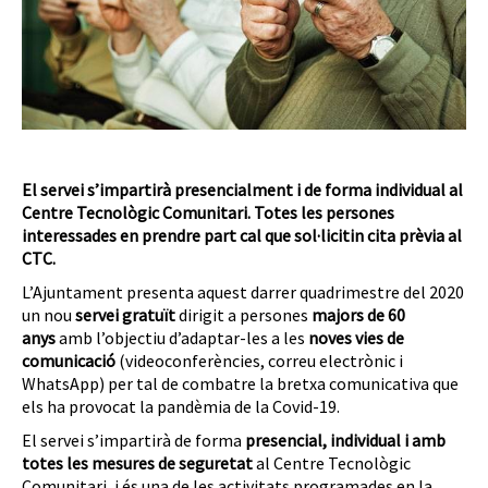
El servei s’impartirà presencialment i de forma individual al
Centre Tecnològic Comunitari. Totes les persones
interessades en prendre part cal que sol·licitin cita prèvia al
CTC.
L’Ajuntament presenta aquest darrer quadrimestre del 2020
un nou
servei gratuït
dirigit a persones
majors de 60
anys
amb l’objectiu d’adaptar-les a les
noves vies de
comunicació
(videoconferències, correu electrònic i
WhatsApp) per tal de combatre la bretxa comunicativa que
els ha provocat la pandèmia de la Covid-19.
El servei s’impartirà de forma
presencial, individual i amb
totes les mesures de seguretat
al Centre Tecnològic
Comunitari, i és una de les activitats programades en la