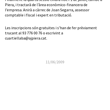
Piera, i tractarà de l’àrea econòmico-financera de
l’empresa. Anirà a càrrec de Joan Segarra, assessor
comptable i fiscal i expert en tributació.
Les inscripcions són gratuïtes i s’han de fer prèviament
trucant al 93 776 00 76 o escrivint a
cuartiellaba@ajpiera.cat.
11/06/2009