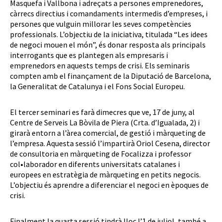
Masquefa i Vallbona i adreçats a persones emprenedores,
càrrecs directius i comandaments intermedis d’empreses, i
persones que vulguin millorar les seves competències
professionals. L’objectiu de la iniciativa, titulada “Les idees
de negoci mouen el món”, és donar resposta als principals
interrogants que es plantegen als empresaris i
emprenedors en aquests temps de crisi. Els seminaris
compten amb el finançament de la Diputació de Barcelona,
la Generalitat de Catalunya i el Fons Social Europeu.
El tercer seminari es farà dimecres que ve, 17 de juny, al
Centre de Serveis La Bòvila de Piera (Crta. d’Igualada, 2) i
girarà entorn a l’àrea comercial, de gestió i màrqueting de
l’empresa. Aquesta sessió l’impartirà Oriol Cesena, director
de consultoria en màrqueting de Focalizza i professor
col•laborador en diferents universitats catalanes i
europees en estratègia de màrqueting en petits negocis.
L’objectiu és aprendre a diferenciar el negoci en èpoques de
crisi.
Finalment la quarta sessió tindrà lloc l’1 de juliol, també a