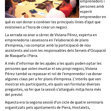
emprenedors i
persones amb
esperit
emprenedor en
què es van donar a conèixer les principals línies d’ajut que
existeixen a l’hora de crear un negoci.
La xerrada va anar a càrrec de Viviana Pérez, experta en
emprenedoria i assessora en l’elaboració de plans
d’empresa, i va comptar amb la participació de nou
assistents així com les responsables dels Serveis d’Ocupació
de Masquefa i Piera.
A més d’informar de les ajudes a les quals poden optar les
persones que volen muntar el seu propi negoci, Viviana
Pérez també va repassar el rol de l’emprenedor i va donar
algunes claus per a fer plans d’empresa. L’interès que van
mostrar els participants, els quals van formular diverses
preguntes, va fer que la sessió s’allargués mitja hora més
del previst
Aquesta era la segona sessió d’un cicle de quatre seminaris
organitzats pels ajuntaments de Piera, Hostalets,