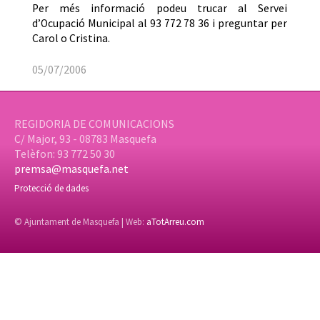
Per més informació podeu trucar al Servei
d’Ocupació Municipal al 93 772 78 36 i preguntar per
Carol o Cristina.
05/07/2006
REGIDORIA DE COMUNICACIONS
C/ Major, 93 - 08783 Masquefa
Telèfon: 93 772 50 30
premsa@masquefa.net
Protecció de dades
© Ajuntament de Masquefa | Web:
aTotArreu.com