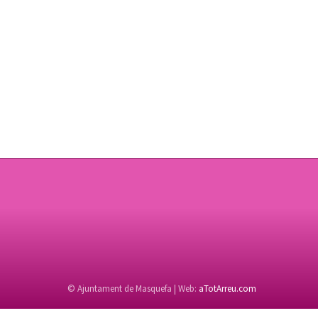
© Ajuntament de Masquefa | Web:
aTotArreu.com