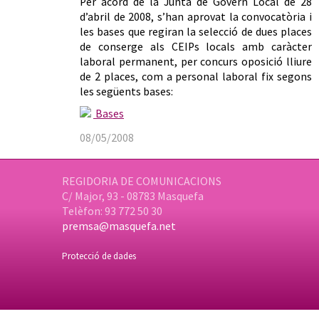
Per acord de la Junta de Govern Local de 28
d’abril de 2008, s’han aprovat la convocatòria i
les bases que regiran la selecció de dues places
de conserge als CEIPs locals amb caràcter
laboral permanent, per concurs oposició lliure
de 2 places, com a personal laboral fix segons
les següents bases:
Bases
08/05/2008
REGIDORIA DE COMUNICACIONS
C/ Major, 93 - 08783 Masquefa
Telèfon: 93 772 50 30
premsa@masquefa.net
Protecció de dades