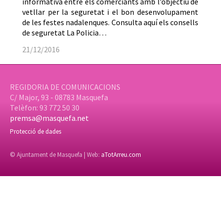
informativa entre els comerciants amb l’objectiu de
vetllar per la seguretat i el bon desenvolupament
de les festes nadalenques. Consulta aquí els consells
de seguretat La Policia…
21/12/2016
REGIDORIA DE COMUNICACIONS
C/ Major, 93 - 08783 Masquefa
Telèfon: 93 772 50 30
premsa@masquefa.net
Protecció de dades
© Ajuntament de Masquefa | Web:
aTotArreu.com