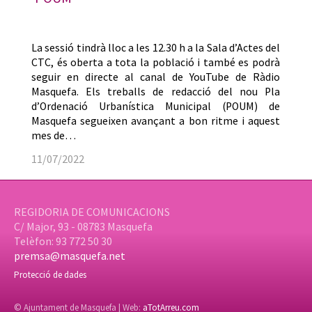
La sessió tindrà lloc a les 12.30 h a la Sala d’Actes del
CTC, és oberta a tota la població i també es podrà
seguir en directe al canal de YouTube de Ràdio
Masquefa. Els treballs de redacció del nou Pla
d’Ordenació Urbanística Municipal (POUM) de
Masquefa segueixen avançant a bon ritme i aquest
mes de…
11/07/2022
REGIDORIA DE COMUNICACIONS
C/ Major, 93 - 08783 Masquefa
Telèfon: 93 772 50 30
premsa@masquefa.net
Protecció de dades
© Ajuntament de Masquefa | Web:
aTotArreu.com