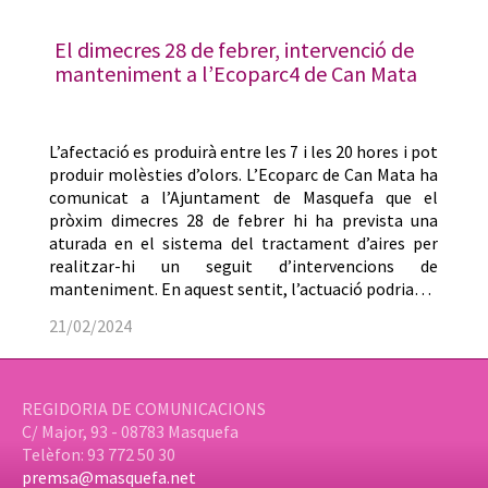
El dimecres 28 de febrer, intervenció de
manteniment a l’Ecoparc4 de Can Mata
L’afectació es produirà entre les 7 i les 20 hores i pot
produir molèsties d’olors. L’Ecoparc de Can Mata ha
comunicat a l’Ajuntament de Masquefa que el
pròxim dimecres 28 de febrer hi ha prevista una
aturada en el sistema del tractament d’aires per
realitzar-hi un seguit d’intervencions de
manteniment. En aquest sentit, l’actuació podria…
21/02/2024
REGIDORIA DE COMUNICACIONS
C/ Major, 93 - 08783 Masquefa
Telèfon: 93 772 50 30
premsa@masquefa.net